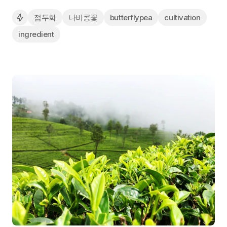
접두화
나비콩꽃
butterflypea
cultivation
ingredient