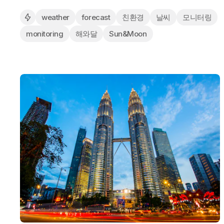
weather
forecast
친환경
날씨
모니터링
monitoring
해와달
Sun&Moon