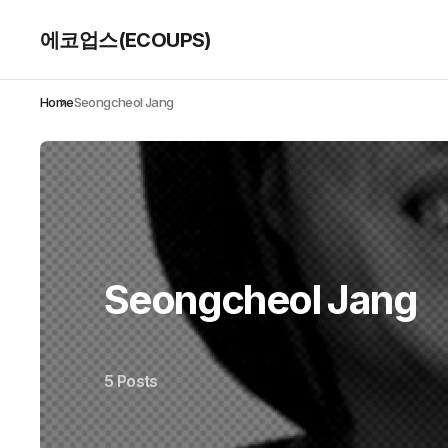
에코업스(ECOUPS)
Home
Seongcheol Jang
Seongcheol Jang
5 Posts